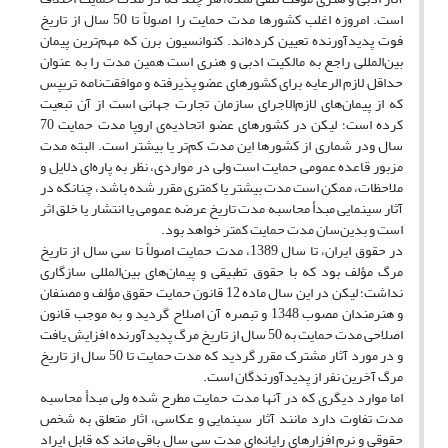
است. امروزه اغلب کشورها مدت حمایت را اصولاً تا 50 سال از تاریخ
فوت پدیدآورنده تعیین کرده‌اند. کنوانسیون برن که مهم‌ترین پیمان
بین‌المللی راجع به مالکیت ادبی و هنری است همین مدت را به عنوان
حداقل لازم الرعایه برای کشورهای عضو پذیرفته و موافقت‌نامه تریپس
که از پیمان‌های لازم‌الاجرای سازمان تجارت جهانی است از آن تبعیت
کرده است؛ لیکن در کشورهای عضو اتحادیه‌ی اروپا مدت حمایت 70
سال ودر شماری از کشورها این مدت کم‌تر یا بیشتر است. البته مدت
مزبور قاعده عمومی حمایت است ولی در مواردی، نظر به پاره‌ای دلایل و
ملاحظات، ممکن است مدت بیشتر یا کمتری مقرر شده باشد، چنانکه در
آثار سینمایی مبدأ محاسبه مدت تاریخ عرضه عمومی یا انتشار یا خلق اثر
است و بدین‌سان مدت حمایت کمتر خواهد بود.
در حقوق ایران، تا سال 1389، مدت حمایت اصولاً تا سی سال از تاریخ
مرگ مؤلف بود که با حقوق تطبیقی و پیمان‌های بین‌المللی سازگاری
نداشت؛ لیکن در این سال ماده 12 قانون حمایت حقوق مؤلف و مصنفان
و هنرمندان مصوب 1348 و تبصره آن اصلاح گردید و به موجب قانون
اصلاحی مدت حمایت به 50 سال از تاریخ مرگ پدیدآورنده افزایش یافت
و در مورد آثار مشترک مقرر گردید که مدت حمایت تا 50 سال از تاریخ
مرگ آخرین نفر از پدیدآورندگان است.
اما موارد دیگری که در آنها مدت حمایت مطرح شده ولی مبدأ محاسبه
مدت تفاوت دارد مانند آثار سینمایی و عکاسی، اثار متعلق به شخص
حقوقی و نرم افزارهای رایانه‌ای مدت سی سال باقی ماند که قابل ایراد