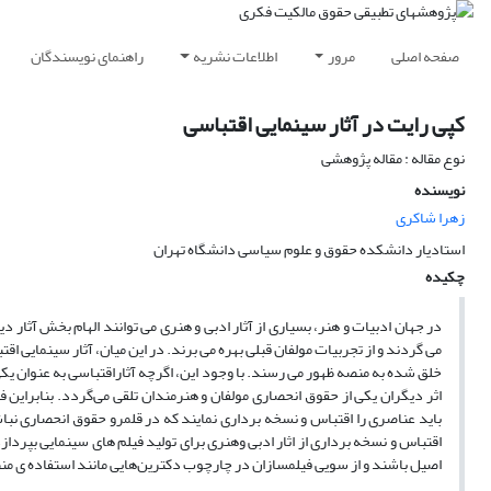
صفحه اصلی
مرور
اطلاعات نشریه
راهنمای نویسندگان
کپی رایت در آثار سینمایی اقتباسی
نوع مقاله : مقاله پژوهشی
نویسنده
زهرا شاکری
استادیار دانشکده حقوق و علوم سیاسی دانشگاه تهران
چکیده
در جهان ادبیات و هنر، بسیاری از آثار ادبی و هنری می توانند الهام بخش آثار
می گردند و از تجربیات مولفان قبلی بهره می برند. در این میان، آثار سینمایی اق
خلق شده به منصه ظهور می رسند. با وجود این، اگرچه آثاراقتباسی به عنوان یکی
اثر دیگران یکی از حقوق انحصاری مولفان و هنرمندان تلقی می‌گردد. بنابراین ف
باید عناصری را اقتباس و نسخه برداری نمایند که در قلمرو حقوق انحصاری ن
اقتباس و نسخه برداری از اثار ادبی وهنری برای تولید فیلم های سینمایی بپرداز
اصیل باشند و از سویی فیلمسازان در چارچوب دکترین‌هایی مانند استفاده ی منصفا