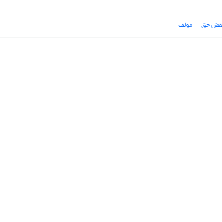
قض حق
مولف