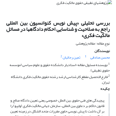
بررسی تحلیلی «پیش نویس کنوانسیون بین المللی
راجع به صلاحیت و شناسایی احکام دادگاهها در مسائل
مالکیت فکری»
نوع مقاله : مقاله پژوهشی
نویسندگان
2
1
محسن صادقی
ثمین رجائیان
1
نویسنده مسئول مقاله-استادیار دانشکده حقوق و علوم سیاسی (موسسه
حقوق تطبیقی).
2
فارغ التحصیل مقطع کارشناسی ارشد رشته حقوق مالکیت فکری دانشگاه
تهران.
چکیده
پیچیدگی های فنی حقوق بین الملل خصوصی یعنی تعیین دادگاه صالح و
قانون حاکم بر دعاوی بین المللی، سازمان جهانی مالکیت فکری (وایپو) را
بر آن داشت تا پیش نویسی حاوی مقررات متحد الشکل در زمینه تعیین